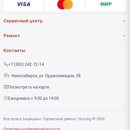
VISA
МИР
Сервисный центр
О нашем сервисе
Ремонт
Гарантия
Роботов-пылесосов
Контакты
Прайс-лист
Вертикальных пылесосов
+7 (383) 242-72-14
Срочный ремонт
Саундбаров
г. Новосибирск, ул. Орджоникидзе, 38
Доставка и способы оплаты
Варочных панелей
Посмотреть на карте
Диагностика
Напольных пылесосов
Ежедневно с 9:00 до 19:00
Контакты
Духовых шкафов
Холодильников
Все права защищены. Сервисный ремонт Grundig © 2026
Сушильных машин
Политика конфиденциальности