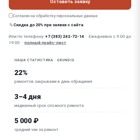
Оставить заявку
Неприятный запах из кондиционера (плесень,
грязь)
Согласен на обработку
персональных данных
Шум / стук / вибрация (компрессор, вентилятор,
Скидка до 20% при заявке с сайта
подшипники)
Или по телефону:
+7 (383) 242-72-14
·
Ежедневно с 9:00 до
Засорены / загрязнены фильтры (слабый поток)
19:00
·
полный прайс-лист
Не работают жалюзи / заслонка (направление
потока)
НАША СТАТИСТИКА · GRUNDIG
Неисправен пускозащитный конденсатор (реле)
наружного блока
22%
ремонтов закрываем в день обращения
3–4 дня
медианный срок сложного ремонта
5 000 ₽
средний чек за ремонт