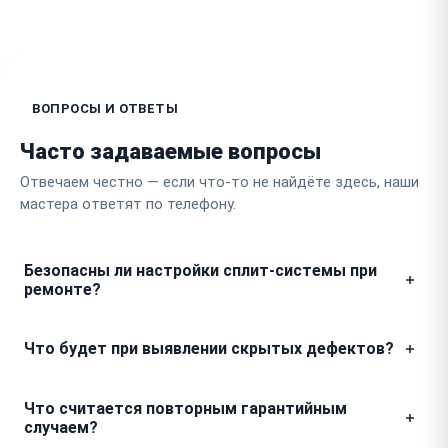
ВОПРОСЫ И ОТВЕТЫ
Часто задаваемые вопросы
Отвечаем честно — если что-то не найдёте здесь, наши
мастера ответят по телефону.
Безопасны ли настройки сплит-системы при
ремонте?
Ремонтные работы никак не влияют на память
Что будет при выявлении скрытых дефектов?
настроек режимов работы и параметров
пользователя. Мы работаем исключительно с
Если в процессе разбора мастер обнаружит поломку,
аппаратной частью, поэтому ваши данные по
Что считается повторным гарантийным
не указанную в акте приемки, он обязательно
таймерам и температурным предпочтениям
случаем?
свяжется с вами для согласования стоимости. Мы