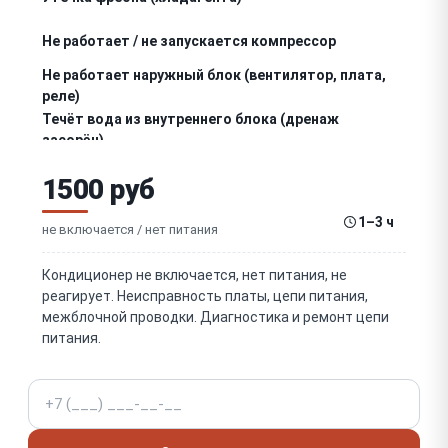
Не работает / не запускается компрессор
Не работает наружный блок (вентилятор, плата,
реле)
Течёт вода из внутреннего блока (дренаж
засорён)
Не работает / не крутится вентилятор (внутренний
1500 руб
или наружный)
Не греет (режим обогрева) (четырёхходовой
1–3 ч
клапан)
не включается / нет питания
Обмерзает / лёд на трубках наружного/
внутреннего блока
Кондиционер не включается, нет питания, не
Ошибка на дисплее / мигает индикатор (коды
реагирует. Неисправность платы, цепи питания,
ошибок)
межблочной проводки. Диагностика и ремонт цепи
питания.
Не работает пульт ДУ / кондиционер не реагирует
Неисправна плата управления (внутренняя или
Телефон
инверторная)
Неисправны датчики температуры