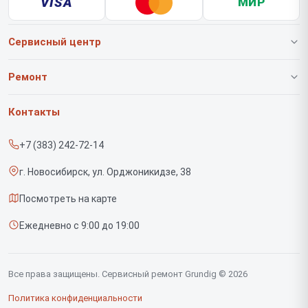
VISA
МИР
Сервисный центр
О нашем сервисе
Ремонт
Гарантия
Роботов-пылесосов
Контакты
Прайс-лист
Вертикальных пылесосов
+7 (383) 242-72-14
Срочный ремонт
Саундбаров
г. Новосибирск, ул. Орджоникидзе, 38
Доставка и способы оплаты
Варочных панелей
Посмотреть на карте
Диагностика
Напольных пылесосов
Ежедневно с 9:00 до 19:00
Контакты
Духовых шкафов
Холодильников
Все права защищены. Сервисный ремонт Grundig © 2026
Сушильных машин
Политика конфиденциальности