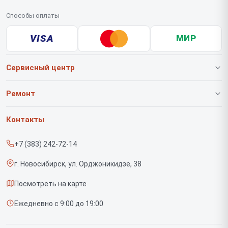
Способы оплаты
VISA
МИР
Сервисный центр
О нашем сервисе
Ремонт
Гарантия
Роботов-пылесосов
Контакты
Прайс-лист
Вертикальных пылесосов
+7 (383) 242-72-14
Срочный ремонт
Саундбаров
г. Новосибирск, ул. Орджоникидзе, 38
Доставка и способы оплаты
Варочных панелей
Посмотреть на карте
Диагностика
Напольных пылесосов
Ежедневно с 9:00 до 19:00
Контакты
Духовых шкафов