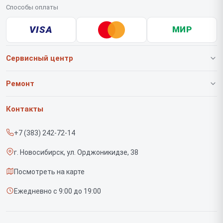
Способы оплаты
VISA
МИР
Сервисный центр
О нашем сервисе
Ремонт
Гарантия
Роботов-пылесосов
Контакты
Прайс-лист
Вертикальных пылесосов
+7 (383) 242-72-14
Срочный ремонт
Саундбаров
г. Новосибирск, ул. Орджоникидзе, 38
Доставка и способы оплаты
Варочных панелей
Посмотреть на карте
Диагностика
Напольных пылесосов
Ежедневно с 9:00 до 19:00
Контакты
Духовых шкафов
Холодильников